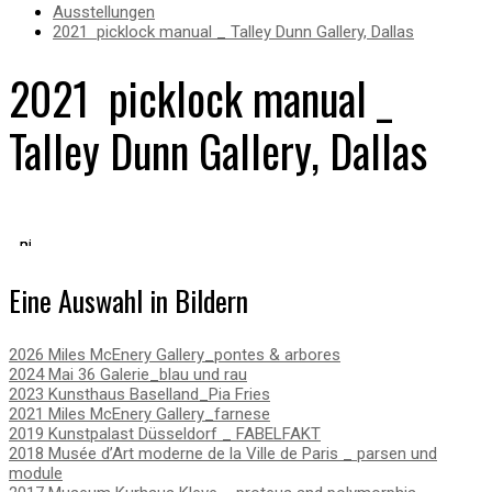
Ausstellungen
2021 picklock manual _ Talley Dunn Gallery, Dallas
2021 picklock manual _
Talley Dunn Gallery, Dallas
picklock
picklock
picklock
manual,
manual,
manual,
Talley
Talley
Talley
Eine Auswahl in Bildern
Dunn
Dunn
Dunn
Gallery,
Gallery,
Gallery,
Photo:
Photo:
Photo:
Kevin
Kevin
Kevin
2026 Miles McEnery Gallery_pontes & arbores
Todora
Todora
Todora
2024 Mai 36 Galerie_blau und rau
2023 Kunsthaus Baselland_Pia Fries
2021 Miles McEnery Gallery_farnese
2019 Kunstpalast Düsseldorf _ FABELFAKT
2018 Musée d’Art moderne de la Ville de Paris _ parsen und
module