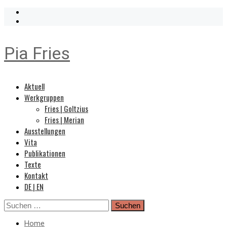
Pia Fries
Primary
Aktuell
Menu
Werkgruppen
Fries | Goltzius
Fries | Merian
Ausstellungen
Vita
Publikationen
Texte
Kontakt
DE | EN
Skip
Suchen
to
nach:
content
Home