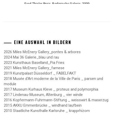
Fred Thieler Preis, Berlinische Galerie, 2009
EINE AUSWAHL IN BILDERN
2026 Miles McEnery Gallery_pontes & arbores
2024 Mai 36 Galerie_blau und rau
2023 Kunsthaus Baselland_Pia Fries
2021 Miles McEnery Gallery_farnese
2019 Kunstpalast Düsseldorf _ FABELFAKT
2018 Musée d’Art moderne de la Ville de Paris _ parsen und
module
2017 Museum Kurhaus Kleve _ proteus and polymorphia
2017 Lindenau-Museum, Altenburg _ vier winde
2016 Kopfermann-Fuhrmann-Stiftung _ weisswirt & maserzug
2015 AKKU Emmenbrücke _ windhand laufbein
2010 Staatliche Kunsthalle Karlsruhe _ krapprhizom