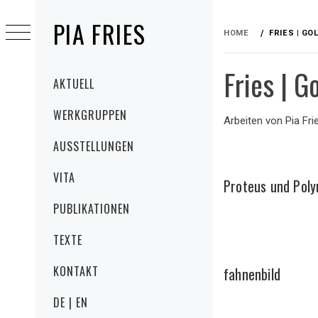
Skip
PIA FRIES
to
HOME
FRIES | GO
content
Fries | G
Primary
AKTUELL
Menu
WERKGRUPPEN
Arbeiten von Pia Fri
AUSSTELLUNGEN
VITA
Proteus und Pol
PUBLIKATIONEN
TEXTE
KONTAKT
fahnenbild
DE | EN