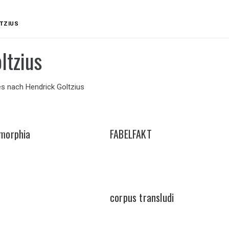
LTZIUS
oltzius
es nach Hendrick Goltzius
ymorphia
FABELFAKT
corpus transludi