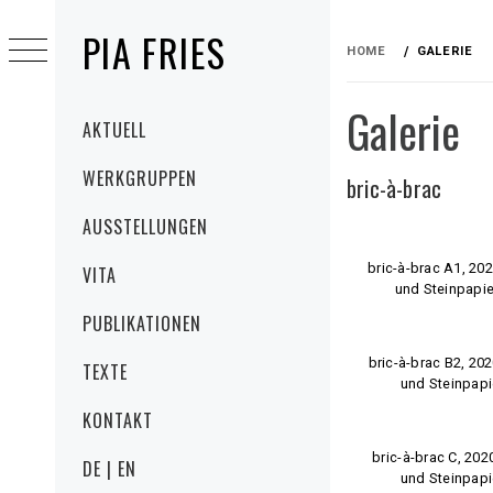
Skip
PIA FRIES
to
HOME
GALERIE
content
Galerie
Primary
AKTUELL
Menu
WERKGRUPPEN
bric-à-brac
AUSSTELLUNGEN
bric-à-brac A1, 20
VITA
und Steinpapie
PUBLIKATIONEN
bric-à-brac B2, 20
TEXTE
und Steinpapi
KONTAKT
bric-à-brac C, 202
DE | EN
und Steinpapi