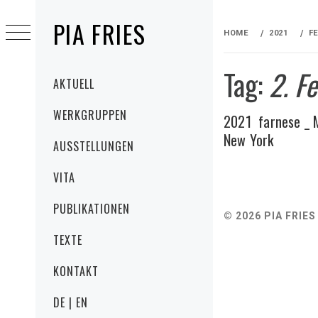
Skip
PIA FRIES
to
HOME
2021
F
content
Tag:
2. F
Primary
AKTUELL
Menu
WERKGRUPPEN
2021 farnese _ M
New York
AUSSTELLUNGEN
VITA
PUBLIKATIONEN
© 2026 PIA FRIES
TEXTE
KONTAKT
DE | EN